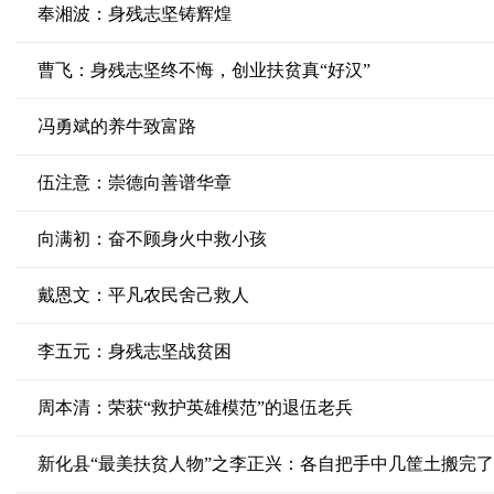
奉湘波：身残志坚铸辉煌
曹飞：身残志坚终不悔，创业扶贫真“好汉”
冯勇斌的养牛致富路
伍注意：崇德向善谱华章
向满初：奋不顾身火中救小孩
戴恩文：平凡农民舍己救人
李五元：身残志坚战贫困
周本清：荣获“救护英雄模范”的退伍老兵
新化县“最美扶贫人物”之李正兴：各自把手中几筐土搬完