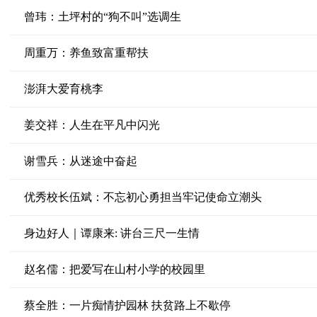
曾玮：土坪村的“狗不叫”选调生
周重万：养鱼致富重帮扶
澎湃大爱育桃李
姜交祥：人生在平凡中闪光
谢雪兵：从迷途中奋起
优秀校长伍斌：不忘初心勇担当牢记使命立潮头
身边好人｜谭康来: 讲台三尺一生情
赵名儒：把爱写在山村小学的校园里
蔡全胜：一片痴情护园林 扶贫路上不歇停