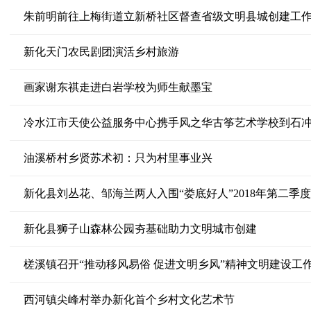
朱前明前往上梅街道立新桥社区督查省级文明县城创建工
新化天门农民剧团演活乡村旅游
画家谢东祺走进白岩学校为师生献墨宝
冷水江市天使公益服务中心携手风之华古筝艺术学校到石
油溪桥村乡贤苏术初：只为村里事业兴
新化县刘丛花、邹海兰两人入围“娄底好人”2018年第二季
新化县狮子山森林公园夯基础助力文明城市创建
槎溪镇召开“推动移风易俗 促进文明乡风”精神文明建设工
西河镇尖峰村举办新化首个乡村文化艺术节