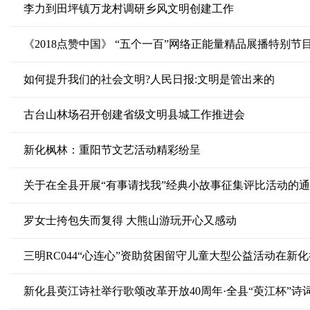
李力到田坪镇万龙村调研乡风文明创建工作
《2018点赞中国》 “五个一百”网络正能量精品展播特别节
如何提升我们的社会文明?人民日报:文明是管出来的
古台山林场召开创建省级文明县城工作推进会
新化枫林：重阳节文艺活动精彩纷呈
关于在全县开展“有事请找我”经典小故事征集评比活动的
罗女士挎包失而复得 大熊山游玩开心又感动
三明RC044“心连心”资助贫困留守儿童大型公益活动在新
新化县萸江诗社举行歌颂改革开放40周年·全县“萸江杯”诗