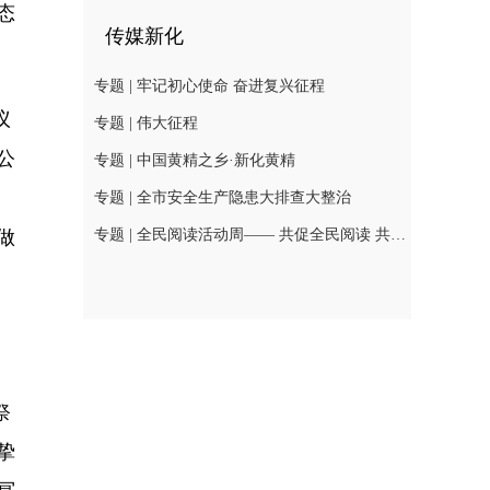
态
传媒新化
专题 | 牢记初心使命 奋进复兴征程
议
专题 | 伟大征程
公
专题 | 中国黄精之乡·新化黄精
专题 | 全市安全生产隐患大排查大整治
做
专题 | 全民阅读活动周—— 共促全民阅读 共建书香社会
祭
挚