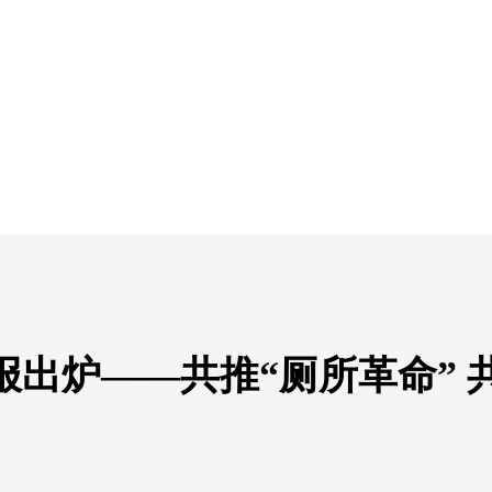
报出炉——共推“厕所革命” 