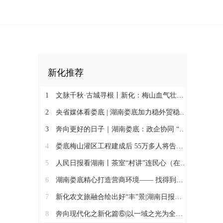
新化推荐
1
文脉千秋·古城寻根丨新化：梅山血气壮此城
2
央省媒体看娄底 | 湖南娄底加力稳外贸稳外资 一季度对外实际投资同比增长174.9%
3
奔向更好的日子｜湖南娄底：政企协同 “基金+保险”破解万人搬迁后扶难题
4
娄底梅山灌区工程建成后 55万多人将告别“靠天喝水”@湖南日报头版
5
人民日报看湖南丨茶室“村讲”连民心（在现场·“村字号”文体活动观察）
6
湖南娄底精心打造营商环境—— 找得到人 听得懂话 办得了事
7
新化农文旅融合绘出好“丰”景|湖南日报市州版头条
8
奔向现代化之新化篇⑥|以一域之光为全局添彩@湖南日报