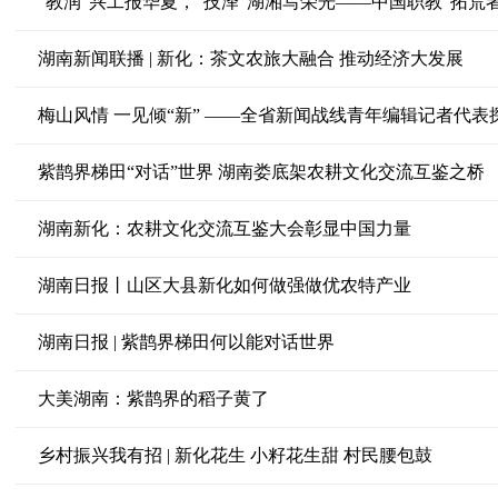
“教润”兴工报华夏，“技泽”湖湘写荣光——中国职教“拓荒
湖南新闻联播 | 新化：茶文农旅大融合 推动经济大发展
梅山风情 一见倾“新” ——全省新闻战线青年编辑记者代
紫鹊界梯田“对话”世界 湖南娄底架农耕文化交流互鉴之桥
湖南新化：农耕文化交流互鉴大会彰显中国力量
湖南日报丨山区大县新化如何做强做优农特产业
湖南日报 | 紫鹊界梯田何以能对话世界
大美湖南：紫鹊界的稻子黄了
乡村振兴我有招 | 新化花生 小籽花生甜 村民腰包鼓