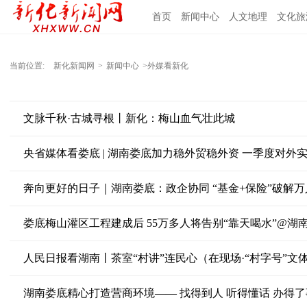
首页
新闻中心
人文地理
文化旅
当前位置:
新化新闻网
>
新闻中心
>外媒看新化
文脉千秋·古城寻根丨新化：梅山血气壮此城
央省媒体看娄底 | 湖南娄底加力稳外贸稳外资 一季度对外实际
奔向更好的日子｜湖南娄底：政企协同 “基金+保险”破解
娄底梅山灌区工程建成后 55万多人将告别“靠天喝水”@湖
人民日报看湖南丨茶室“村讲”连民心（在现场·“村字号”文
湖南娄底精心打造营商环境—— 找得到人 听得懂话 办得了