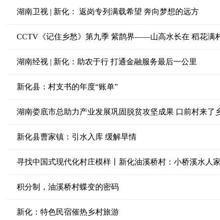
湖南卫视 | 新化： 返岗专列满载希望 奔向梦想的远方
CCTV《记住乡愁》第九季 紫鹊界——山高水长在 稻花满
湖南经视 | 新化：助农于行 打通金融服务最后一公里
新化县：村支书的年度“账单”
湖南娄底市总助力产业发展巩固脱贫攻坚成果 口前村来了
新化县曹家镇：引水入库 缓解旱情
寻找中国式现代化村庄模样丨新化油溪桥村：小桥溪水人
积分制，油溪桥村蝶变的密码
新化：特色民宿催热乡村旅游