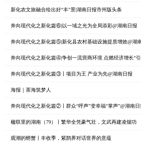
新化农文旅融合绘出好“丰”景|湖南日报市州版头条
奔向现代化之新化篇⑥|以一域之光为全局添彩@湖南日报
奔向现代化之新化篇⑤|新化县农村基础设施提质增效@湖
奔向现代化之新化篇④|争创一流营商环境 点燃经济增长“引
奔向现代化之新化篇③丨项目为王 产业为先@湖南日报
海报｜茶海筑梦人
奔向现代化之新化篇②丨群众“呼声”变幸福“掌声”@湖南日
楹联里的湖南（79）丨繁华全凭豪气壮，文武再建凌烟功
观潮的螃蟹丨丰收季，紫鹊界对话世界的意蕴