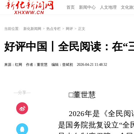
首页
新闻中心
人文地理
文化旅
当前位置:
新化新闻网
>
热点专栏
>
网评
>
正文
好评中国丨全民阅读：在“
来源：红网
作者：董世慧
编辑：曾斌初
2026-04-21 11:48:32
—分享—
□董世慧
2026年是《全民
是
国务院批复设立“全