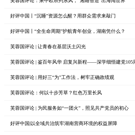
芙蓉国评论：乘中欧班列东风，“湘籍智造”出海闯世界
好评中国丨“沉睡”资源怎么醒？用群众需求来敲门
好评中国丨“全生命周期”护航青年创业，湖南凭什么？
芙蓉国评论 | 让青春在基层沃土闪光
芙蓉国评论 | 鉴百年风华 启复兴新程——深学细悟建党10
芙蓉国评论 | 用好三“为”工作法，树牢正确政绩观
芙蓉国评论：何以十步芳草？红色万里长风
芙蓉国评论 | 为民服务如“一团火”，照见共产党员的初心
好评中国|以全域共治筑牢湖南营商环境的权益屏障