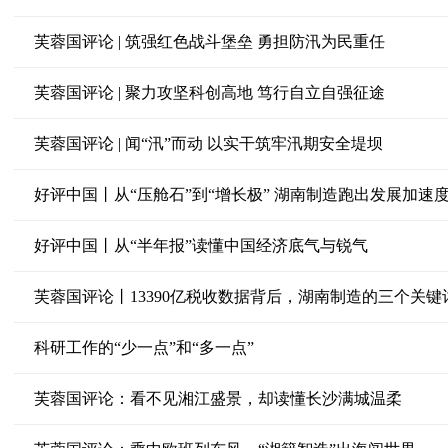
芙蓉国评论 | 筑强红色战斗堡垒 勇担防汛为民重任
芙蓉国评论 | 聚力攻坚科创高地 笃行自立自强征途
芙蓉国评论 | 闻“汛”而动 以实干筑牢汛期安全堤坝
好评中国丨从“压舱石”到“增长极” 湖南制造跑出发展加速
好评中国丨从“半年报”读懂中国经济底气与锐气
芙蓉国评论丨13390亿税收数据背后，湖南制造的三个关键
科研工作的“少一点”和“多一点”
芙蓉国评论：看不见湘江盛景，却读懂长沙满城温柔