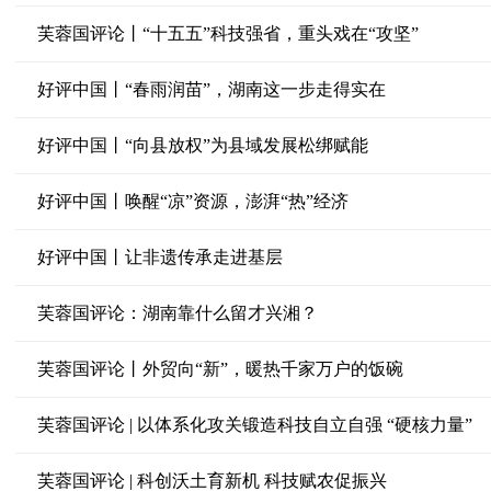
芙蓉国评论丨“十五五”科技强省，重头戏在“攻坚”
好评中国丨“春雨润苗”，湖南这一步走得实在
好评中国丨“向县放权”为县域发展松绑赋能
好评中国丨唤醒“凉”资源，澎湃“热”经济
好评中国丨让非遗传承走进基层
芙蓉国评论：湖南靠什么留才兴湘？
芙蓉国评论丨外贸向“新”，暖热千家万户的饭碗
芙蓉国评论 | 以体系化攻关锻造科技自立自强 “硬核力量”
芙蓉国评论 | 科创沃土育新机 科技赋农促振兴