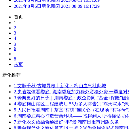
2021年8月9日新化新闻
2021-08-11 10:31:09
2021年8月6日新化新闻
2021-08-09 16:17:29
首页
1
2
3
4
5
6
...
8
末页
新化推荐
1
文脉千秋·古城寻根丨新化：梅山血气壮此城
2
央省媒体看娄底 | 湖南娄底加力稳外贸稳外资 一季度对外
3
奔向更好的日子｜湖南娄底：政企协同 “基金+保险”破
4
娄底梅山灌区工程建成后 55万多人将告别“靠天喝水”
5
人民日报看湖南丨茶室“村讲”连民心（在现场·“村字号
6
湖南娄底精心打造营商环境—— 找得到人 听得懂话 办
7
新化农文旅融合绘出好“丰”景|湖南日报市州版头条
8
奔向现代化之新化篇⑥|以一域之光为全局添彩@湖南日