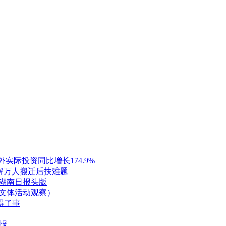
实际投资同比增长174.9%
解万人搬迁后扶难题
@湖南日报头版
”文体活动观察）
得了事
报