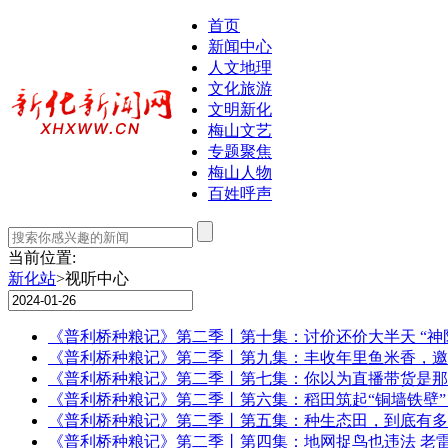
首页
新闻中心
人文地理
文化旅游
文明新化
梅山文艺
专题聚焦
梅山人物
百姓呼声
当前位置:
新化站
>视听中心
《普利桥种粮记》第二季丨第十集：讨价还价大半天 “神
《普利桥种粮记》第二季丨第九集：丰收年里鱼米香，邀
《普利桥种粮记》第二季丨第七集：你以为直播带货是那
《普利桥种粮记》第二季丨第六集：稻田筑起“铜墙铁壁
《普利桥种粮记》第二季丨第五集：种生态田，到底有多
《普利桥种粮记》第二季丨第四集：地网捉鸟也违法 老