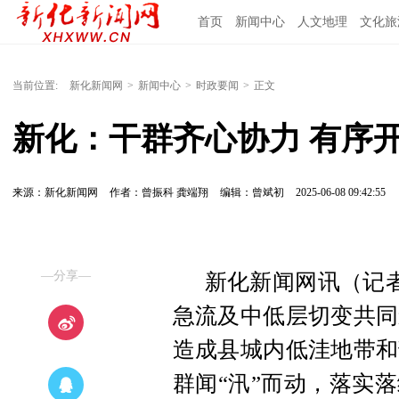
首页
新闻中心
人文地理
文化旅
当前位置:
新化新闻网
>
新闻中心
>
时政要闻
>
正文
新化：干群齐心协力 有序
来源：新化新闻网
作者：曾振科 龚端翔
编辑：曾斌初
2025-06-08 09:42:55
—分享—
新化新闻网讯（记者
急流及中低层切变共同
造成县城内低洼地带和
群闻“汛”而动，落实