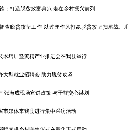
志锋：打造脱贫致富典范 走在乡村振兴前列
镇督查脱贫攻坚工作 以过硬作风打赢脱贫攻坚扫尾战、巩
技术培训暨黄精产业推进会在我县举行
办大型就业招聘会 助力脱贫攻坚
会” 张海成现场宣讲政策 与干群交心谋划
省市媒体来我县进行集中采访活动
捐赠困难乡村医生仪式在新化正式启动