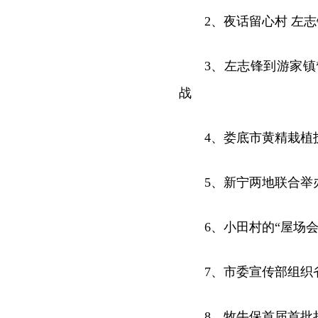
2、夜话留心村 左
3、左志锋到游家
战
4、娄底市黄精栽植
5、新宁两地联合举
6、小田村的“屋场
7、市委宣传部组织
8、牧牛保首届首批