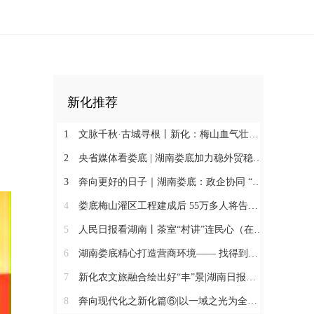
新化推荐
1
文脉千秋·古城寻根丨新化：梅山血气壮此城
2
央省媒体看娄底 | 湖南娄底加力稳外贸稳外资 一季度对外实际投资同比增长174.9%
3
奔向更好的日子｜湖南娄底：政企协同 “基金+保险”破解万人搬迁后扶难题
4
娄底梅山灌区工程建成后 55万多人将告别“靠天喝水”@湖南日报头版
5
人民日报看湖南丨茶室“村讲”连民心（在现场·“村字号”文体活动观察）
6
湖南娄底精心打造营商环境—— 找得到人 听得懂话 办得了事
7
新化农文旅融合绘出好“丰”景|湖南日报市州版头条
8
奔向现代化之新化篇⑥|以一域之光为全局添彩@湖南日报