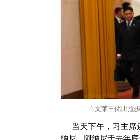
△文莱王储比拉
当天下午，习主席
纳尼。阿纳尼于去年底