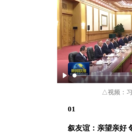
P
l
△视频：
a
01
y
叙友谊：亲望亲好 