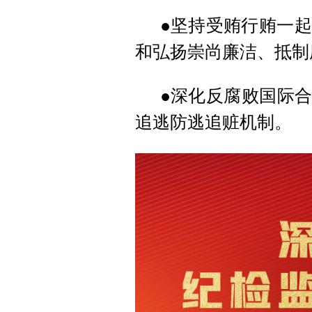
●坚持受贿行贿一
和弘扬崇尚廉洁、抵制
●深化反腐败国际合
追逃防逃追赃机制。