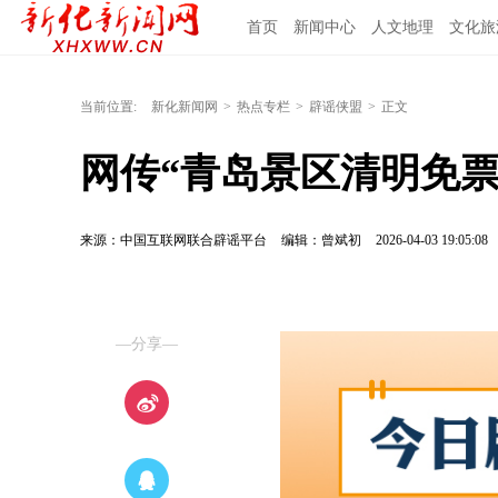
首页
新闻中心
人文地理
文化旅
当前位置:
新化新闻网
>
热点专栏
>
辟谣侠盟
>
正文
网传“青岛景区清明免票通知
来源：中国互联网联合辟谣平台
编辑：曾斌初
2026-04-03 19:05:08
—分享—