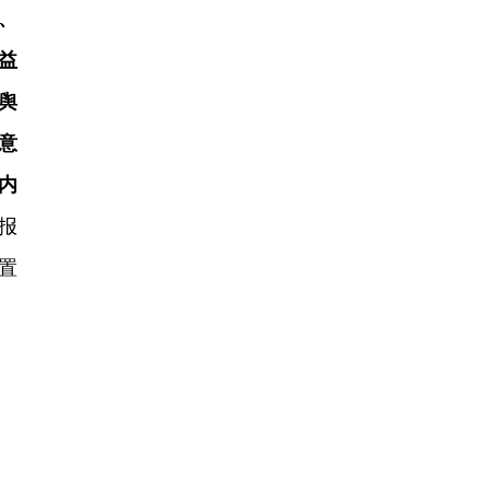
、
益
舆
意
内
报
置