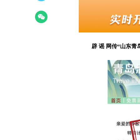
辟 谣 网传“山东