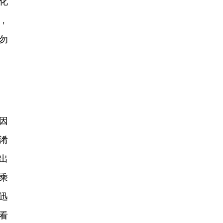
化
，
勿
因
淆
出
乘
迅
看