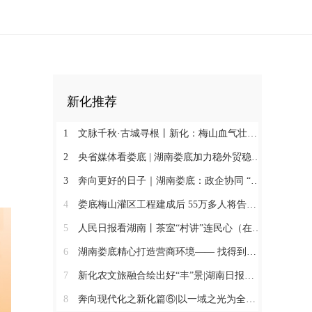
新化推荐
1
文脉千秋·古城寻根丨新化：梅山血气壮此城
2
央省媒体看娄底 | 湖南娄底加力稳外贸稳外资 一季度对外实际投资同比增长174.9%
3
奔向更好的日子｜湖南娄底：政企协同 “基金+保险”破解万人搬迁后扶难题
4
娄底梅山灌区工程建成后 55万多人将告别“靠天喝水”@湖南日报头版
5
人民日报看湖南丨茶室“村讲”连民心（在现场·“村字号”文体活动观察）
6
湖南娄底精心打造营商环境—— 找得到人 听得懂话 办得了事
7
新化农文旅融合绘出好“丰”景|湖南日报市州版头条
8
奔向现代化之新化篇⑥|以一域之光为全局添彩@湖南日报