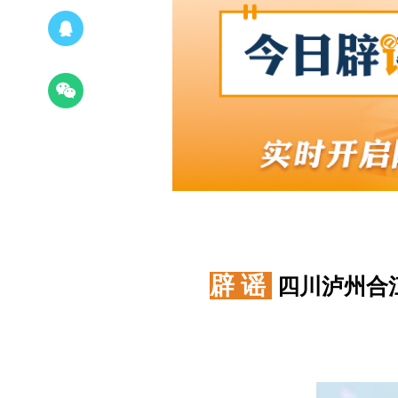
辟 谣
四川泸州合