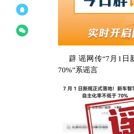
辟 谣网传“7月1
70%”系谣言