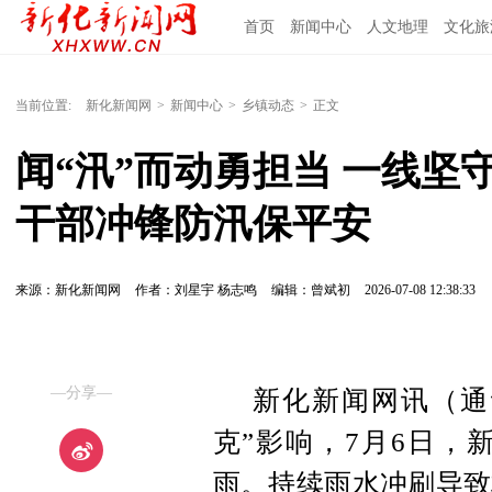
首页
新闻中心
人文地理
文化旅
当前位置:
新化新闻网
>
新闻中心
>
乡镇动态
>
正文
闻“汛”而动勇担当 一线
干部冲锋防汛保平安
来源：新化新闻网
作者：刘星宇 杨志鸣
编辑：曾斌初
2026-07-08 12:38:33
—分享—
新化新闻网讯（通
克”影响，7月6日，
雨。持续雨水冲刷导致