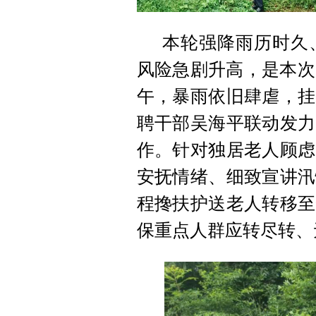
本轮强降雨历时久
风险急剧升高，是本次
午，暴雨依旧肆虐，挂
聘干部吴海平联动发力
作。针对独居老人顾虑
安抚情绪、细致宣讲汛
程搀扶护送老人转移至
保重点人群应转尽转、