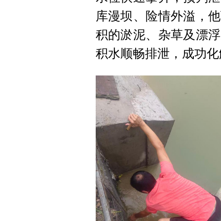
库漫坝、险情外溢，他
积的淤泥、杂草及漂浮
积水顺畅排泄，成功化