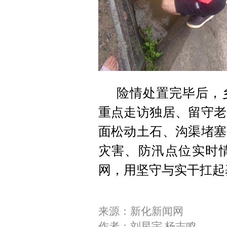
险情处置完毕后，
重点走访独居、留守老
面松动土石、沟渠堵塞
灾害、防汛点位实时
网，用坚守与实干扛起
来源：新化新闻网
作者：刘星宇 杨志鸣