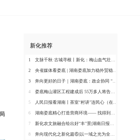
新化推荐
1
文脉千秋·古城寻根丨新化：梅山血气壮此城
2
央省媒体看娄底 | 湖南娄底加力稳外贸稳外资 一季度对外实际投资同比增长174.9%
3
奔向更好的日子｜湖南娄底：政企协同 “基金+保险”破解万人搬迁后扶难题
4
娄底梅山灌区工程建成后 55万多人将告别“靠天喝水”@湖南日报头版
5
人民日报看湖南丨茶室“村讲”连民心（在现场·“村字号”文体活动观察）
6
湖南娄底精心打造营商环境—— 找得到人 听得懂话 办得了事
局
7
新化农文旅融合绘出好“丰”景|湖南日报市州版头条
8
奔向现代化之新化篇⑥|以一域之光为全局添彩@湖南日报