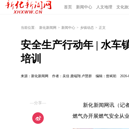
首页
新闻中心
人文地理
文化旅
当前位置:
新化新闻网
>
新闻中心
>
乡镇动态
>
正文
安全生产行动年 | 水
培训
来源：新化新闻网
作者：吴佳 龚端翔 卢慧群
编辑：曾斌初
2026-
—分享—
新化新闻网讯（记者
燃气办开展燃气安全从