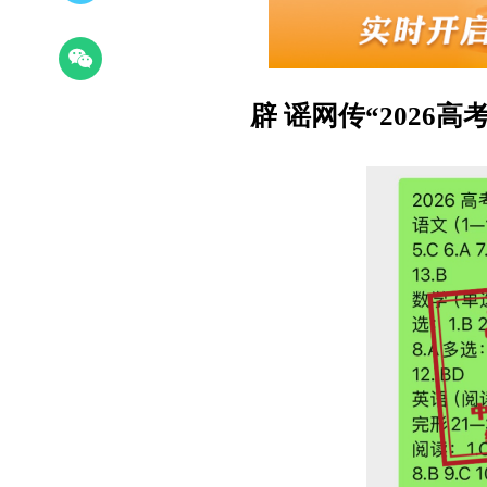
辟 谣
网传“2026高