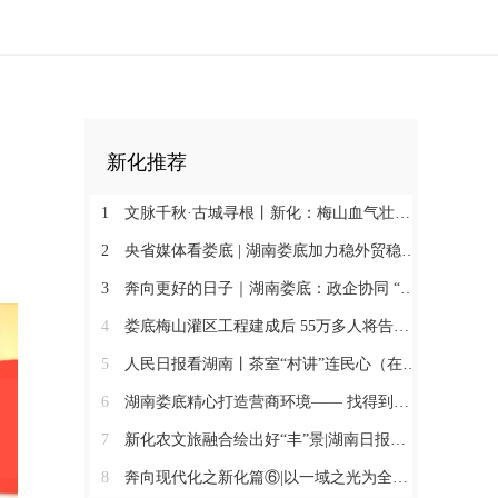
新化推荐
1
文脉千秋·古城寻根丨新化：梅山血气壮此城
2
央省媒体看娄底 | 湖南娄底加力稳外贸稳外资 一季度对外实际投资同比增长174.9%
3
奔向更好的日子｜湖南娄底：政企协同 “基金+保险”破解万人搬迁后扶难题
4
娄底梅山灌区工程建成后 55万多人将告别“靠天喝水”@湖南日报头版
5
人民日报看湖南丨茶室“村讲”连民心（在现场·“村字号”文体活动观察）
6
湖南娄底精心打造营商环境—— 找得到人 听得懂话 办得了事
7
新化农文旅融合绘出好“丰”景|湖南日报市州版头条
8
奔向现代化之新化篇⑥|以一域之光为全局添彩@湖南日报