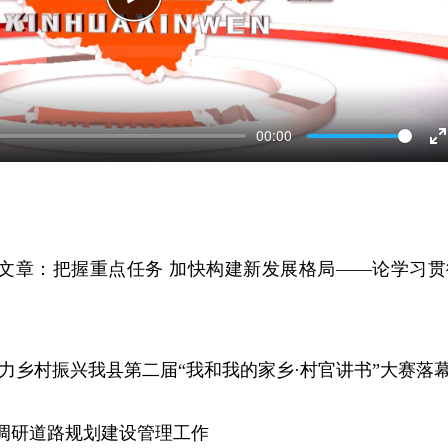
Play
00:00
E
f
员文章：把握重点任务 加快构建新发展格局——论学习贯
助力乡村振兴我县第二届“我和我的家乡·村官讲书”大赛落
调研道路规划建设管理工作