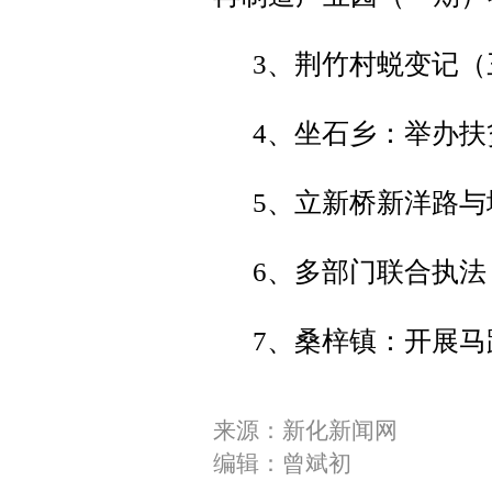
3、荆竹村蜕变记
4、坐石乡：举办
5、立新桥新洋路
6、多部门联合执法
7、桑梓镇：开展
来源：新化新闻网
编辑：曾斌初