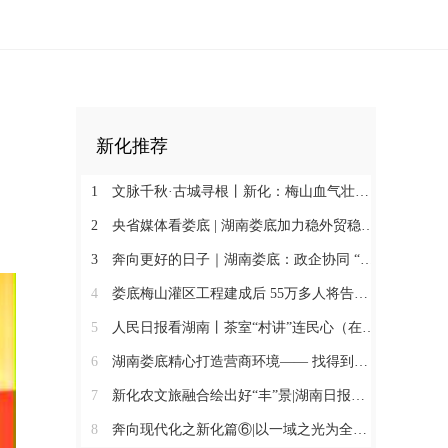
新化推荐
1
文脉千秋·古城寻根丨新化：梅山血气壮此城
2
央省媒体看娄底 | 湖南娄底加力稳外贸稳外资 一季度对外实际投资同比增长174.9%
3
奔向更好的日子｜湖南娄底：政企协同 “基金+保险”破解万人搬迁后扶难题
4
娄底梅山灌区工程建成后 55万多人将告别“靠天喝水”@湖南日报头版
5
人民日报看湖南丨茶室“村讲”连民心（在现场·“村字号”文体活动观察）
6
湖南娄底精心打造营商环境—— 找得到人 听得懂话 办得了事
7
新化农文旅融合绘出好“丰”景|湖南日报市州版头条
8
奔向现代化之新化篇⑥|以一域之光为全局添彩@湖南日报