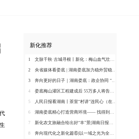
启
新化推荐
1
文脉千秋·古城寻根丨新化：梅山血气壮此城
2
央省媒体看娄底 | 湖南娄底加力稳外贸稳外资 一季度对外实际投资同比增长174.9%
3
奔向更好的日子｜湖南娄底：政企协同 “基金+保险”破解万人搬迁后扶难题
4
娄底梅山灌区工程建成后 55万多人将告别“靠天喝水”@湖南日报头版
5
人民日报看湖南丨茶室“村讲”连民心（在现场·“村字号”文体活动观察）
6
湖南娄底精心打造营商环境—— 找得到人 听得懂话 办得了事
代
7
新化农文旅融合绘出好“丰”景|湖南日报市州版头条
生
8
奔向现代化之新化篇⑥|以一域之光为全局添彩@湖南日报
。