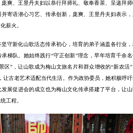
，庞爽、王昱丹夫妇以恭行拜师礼、敬奉香茶、呈递拜师
训并寄语潜心习艺、传承创新，庞爽、王昱丹夫妇表示，
文化薪火。
终坚守新化山歌活态传承初心，培育的弟子涵盖各行业，
传承梯队。她始终践行“守正创新”理念，早年培育千余名
景区”，让山歌成为梅山文旅名片和群众增收的“新农活”
式，让古老艺术适配当代生活。作为政协委员，她积极呼吁
化发展促进会的成立也为梅山文化传承搭建了平台，让山
系统工程。