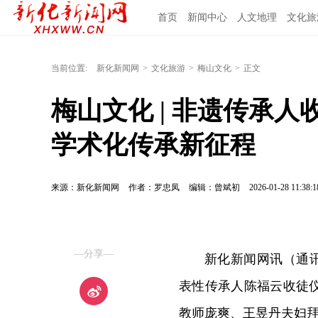
首页
新闻中心
人文地理
文化旅
当前位置:
新化新闻网
>
文化旅游
>
梅山文化
>
正文
梅山文化 | 非遗传承
学术化传承新征程
来源：新化新闻网
作者：罗忠凤
编辑：曾斌初
2026-01-28 11:38:1
—分享—
新化新闻网讯（通讯
表性传承人陈福云收徒
教师庞爽、王昱丹夫妇