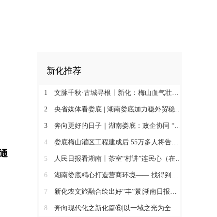
新化推荐
1
文脉千秋·古城寻根丨新化：梅山血气壮此城
2
央省媒体看娄底 | 湖南娄底加力稳外贸稳外资 一季度对外实际投资同比增长174.9%
3
奔向更好的日子｜湖南娄底：政企协同 “基金+保险”破解万人搬迁后扶难题
4
娄底梅山灌区工程建成后 55万多人将告别“靠天喝水”@湖南日报头版
通
5
人民日报看湖南丨茶室“村讲”连民心（在现场·“村字号”文体活动观察）
6
湖南娄底精心打造营商环境—— 找得到人 听得懂话 办得了事
7
新化农文旅融合绘出好“丰”景|湖南日报市州版头条
8
奔向现代化之新化篇⑥|以一域之光为全局添彩@湖南日报