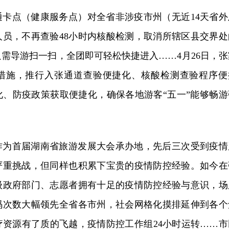
通卡点（健康服务点）对全省非涉疫市州（无近14天省外
人员，不再查验48小时内核酸检测，取消所辖区县交界处
需导游扫一扫，全团即可轻松快捷进入……4月26日，张
措施，推行入张通道查验便捷化、核酸检测查验程序便
化、防疫政策获取便捷化，确保各地游客“五一”能够畅游
作为首届湖南省旅游发展大会承办地，先后三次受到疫情
严重挑战，但同样也积累下宝贵的疫情防控经验。如今在
级政府部门、志愿者拥有十足的疫情防控经验与意识，场
码次数大幅领先全省各市州，社会网格化摸排延伸到各个
疗资源有了质的飞越，疫情防控工作组24小时运转……市