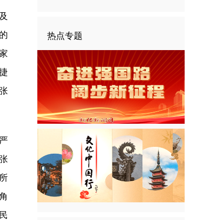
及
的
热点专题
家
捷
张
严
张
所
角
民