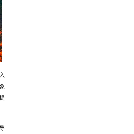
入
象
提
导