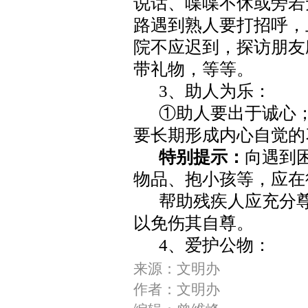
说话、喋喋不休或旁若
路遇到熟人要打招呼，
院不应迟到，探访朋友
带礼物，等等。
3
、助人为乐：
①助人要出于诚心
要长期形成内心自觉的
特别提示：
向遇到
物品、抱小孩等，应在
帮助残疾人应充分
以免伤其自尊。
4
、爱护公物：
来源：文明办
作者：文明办