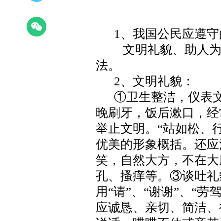
1
、我国公民应遵守
文明礼貌、助人
法。
2
、文明礼貌：
①卫生整洁，仪表
晚刷牙，饭后漱口，经
举止文明。“站如松、
优美的形象概括。还应
笑，自然大方，不在大
孔、搔痒等。③谈吐礼
用“请”、“谢谢”、“劳
应诚恳、亲切、简洁、