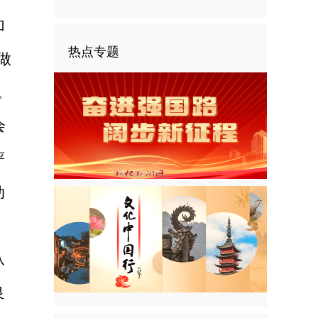
加
热点专题
做
。
会
严
动
从
良