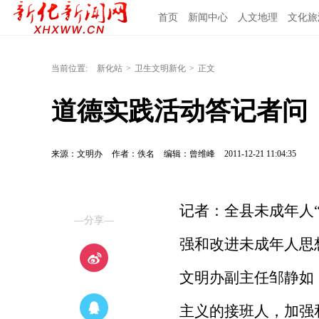
首页
新闻中心
人文地理
文化旅
当前位置:
新化站
>
卫生文明新化
>
正文
道德实践活动答记者问
来源：文明办
作者：佚名
编辑：曾维峰
2011-12-21 11:04:35
记者：
全县未成年人
—分享—
强和改进未成年人思
文明办副主任邹静如
主义的接班人，加强