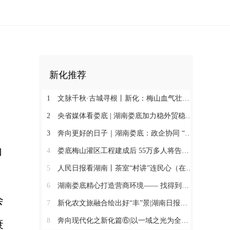
新化推荐
1
文脉千秋·古城寻根丨新化：梅山血气壮此城
2
央省媒体看娄底 | 湖南娄底加力稳外贸稳外资 一季度对外实际投资同比增长174.9%
3
奔向更好的日子｜湖南娄底：政企协同 “基金+保险”破解万人搬迁后扶难题
加
4
娄底梅山灌区工程建成后 55万多人将告别“靠天喝水”@湖南日报头版
5
人民日报看湖南丨茶室“村讲”连民心（在现场·“村字号”文体活动观察）
6
湖南娄底精心打造营商环境—— 找得到人 听得懂话 办得了事
会
7
新化农文旅融合绘出好“丰”景|湖南日报市州版头条
8
奔向现代化之新化篇⑥|以一域之光为全局添彩@湖南日报
衰